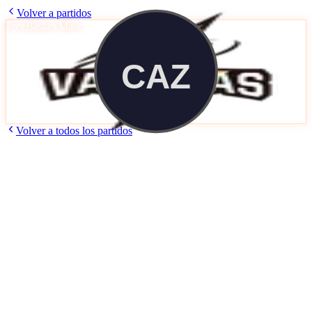
Volver a partidos
FreeBasket Masc.
FREE_BASKET
Vallekas Basket
34
82
Cazafantasmas
Miércoles, 29 de Octubre de 2025
20:10
h
Caja Mágica 3
Volver a todos los partidos