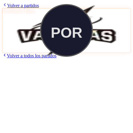
Volver a partidos
FreeBasket Masc.
FREE_BASKET
Vallekas Basket
23
50
Portland
Miércoles, 12 de Noviembre de 2025
21:10
h
Caja Mágica 2
Volver a todos los partidos