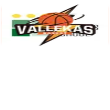
Volver a partidos
Infantil Mun.
JDM
Hastings School
11
41
Vallekas Basket Naranja
Sábado, 29 de Noviembre de 2025
11:00
h
Pab. N3 Wilfred Agbonavbare
Volver a todos los partidos