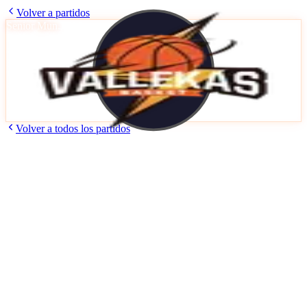
Volver a partidos
Senior Mun.
JDM
Dalton
49
39
Vallekas Basket
Domingo, 25 de Enero de 2026
10:15
h
Pab. N3 Wilfred Agbonavbare
Volver a todos los partidos