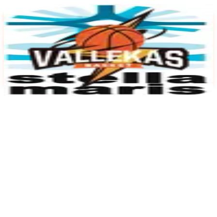
Volver a partidos
Benjamin Mun.
JDM
Stella Maris
29
53
Vallekas Basket Angel Nieto
Sábado, 25 de Abril de 2026
09:00
h
Pista 2 Miguel Guillén Prim
Volver a todos los partidos